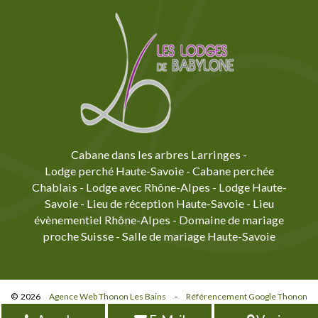
Cabane dans les arbres Larringes
-
Lodge perché Haute-Savoie
-
Cabane perchée
Chablais
-
Lodge avec Rhône-Alpes
-
Lodge Haute-
Savoie
-
Lieu de réception Haute-Savoie
-
Lieu
évènementiel Rhône-Alpes
-
Domaine de mariage
proche Suisse
-
Salle de mariage Haute-Savoie
© 2026
Agence Web Thonon Les Bains
-
Référencement Google Thonon
Les Bains
Clic And Go
création site internet thonon
clicandgo.com